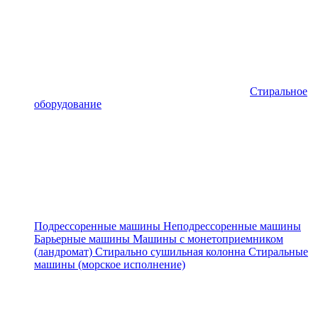
Стиральное
оборудование
Подрессоренные машины
Неподрессоренные машины
Барьерные машины
Машины с монетоприемником
(ландромат)
Стирально сушильная колонна
Стиральные
машины (морское исполнение)